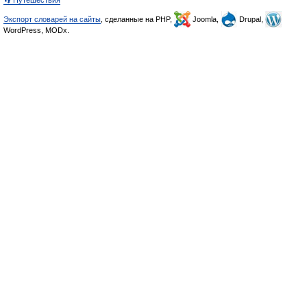
👣 Путешествия
Экспорт словарей на сайты
, сделанные на PHP,
Joomla,
Drupal,
WordPress, MODx.